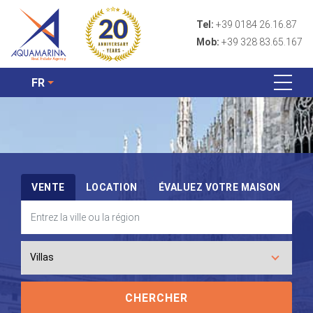
Tel:
+39 0184 26.16.87
Mob:
+39 328 83.65.167
FR
VENTE
LOCATION
ÉVALUEZ VOTRE MAISON
CHERCHER