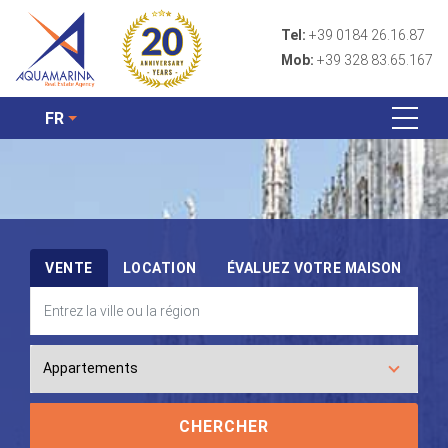
Tel:
+39 0184 26.16.87
Mob:
+39 328 83.65.167
FR
VENTE
LOCATION
ÉVALUEZ VOTRE MAISON
CHERCHER