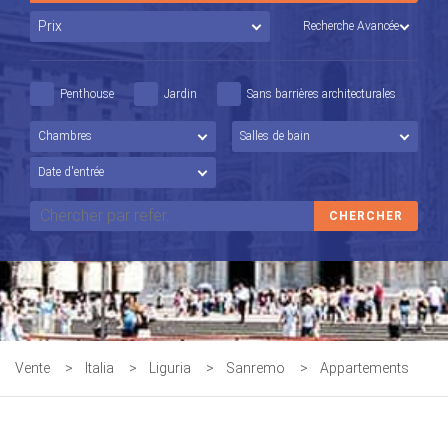
Recherche Avancée
Penthouse
Jardin
Sans barrières architecturales
Vente
>
Italia
>
Liguria
>
Sanremo
>
Appartements