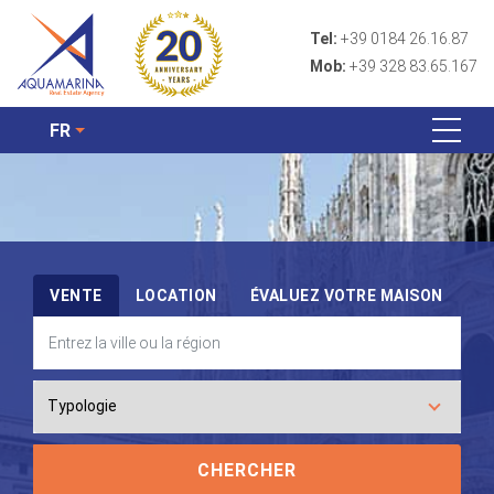
Tel:
+39 0184 26.16.87
Mob:
+39 328 83.65.167
FR
VENTE
LOCATION
ÉVALUEZ VOTRE MAISON
CHERCHER