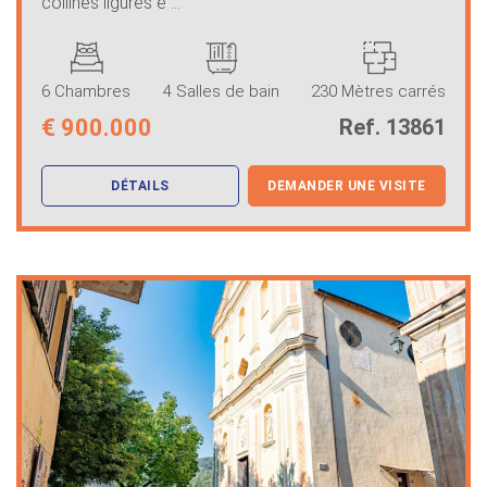
collines ligures e ...
6 Chambres
4 Salles de bain
230 Mètres carrés
€
900.000
Ref. 13861
DÉTAILS
DEMANDER UNE VISITE