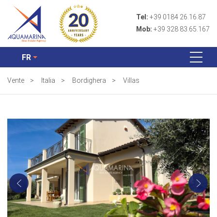
Tel:
+39 0184 26.16.87
Mob:
+39 328 83.65.167
FR
Vente
>
Italia
>
Bordighera
>
Villas