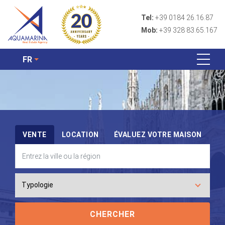
Tel:
+39 0184 26.16.87
Mob:
+39 328 83.65.167
FR
VENTE
LOCATION
ÉVALUEZ VOTRE MAISON
CHERCHER