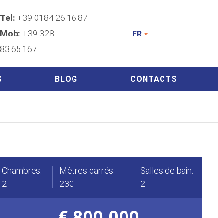
Tel:
+39 0184 26.16.87
Mob:
+39 328
FR
83.65.167
S
BLOG
CONTACTS
Chambres:
Mètres carrés:
Salles de bain:
2
230
2
€ 800.000