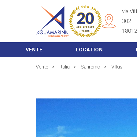
via Vi
302
18012
VENTE
LOCATION
Vente
>
Italia
>
Sanremo
>
Villas