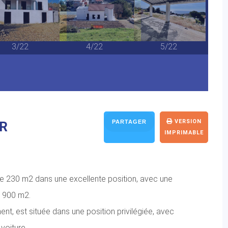
3/22
4/22
5/22
VERSION
PARTAGER
ER
IMPRIMABLE
de 230 m2 dans une excellente position, avec une
n 900 m2.
ement, est située dans une position privilégiée, avec
voiture.