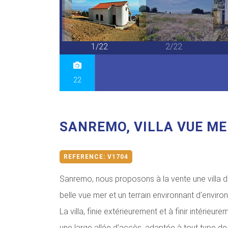
22/22
1/22
2/22
22
SANREMO, VILLA VUE M
REFERENCE:
V1704
Sanremo, nous proposons à la vente une villa 
belle vue mer et un terrain environnant d'enviro
La villa, finie extérieurement et à finir intérieur
une large allée d'accès, adaptée à tout type de 