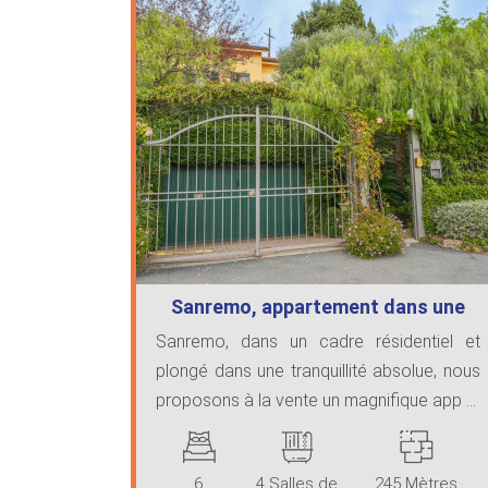
Sanremo, appartement dans une
villa
Sanremo, dans un cadre résidentiel et
plongé dans une tranquillité absolue, nous
proposons à la vente un magnifique app ...
6
4 Salles de
245 Mètres