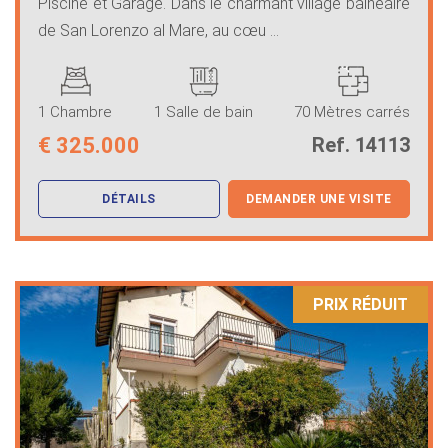
Piscine et Garage. Dans le charmant village balnéaire
de San Lorenzo al Mare, au cœu ...
1 Chambre
1 Salle de bain
70 Mètres carrés
€
325.000
Ref. 14113
DÉTAILS
DEMANDER UNE VISITE
PRIX ​​RÉDUIT