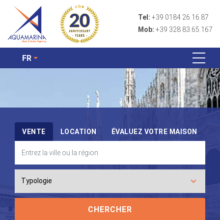
Tel:
+39 0184 26.16.87
Mob:
+39 328 83.65.167
FR
VENTE
LOCATION
ÉVALUEZ VOTRE MAISON
CHERCHER