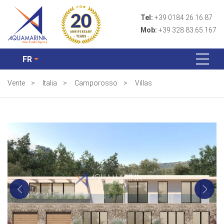
Tel:
+39 0184 26.16.87
Mob:
+39 328 83.65.167
FR
Vente
>
Italia
>
Camporosso
>
Villas