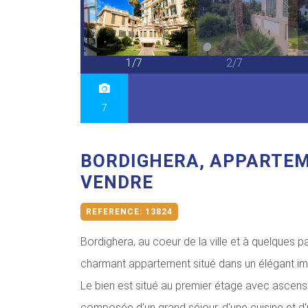
7/7
1/7
2/7
7
BORDIGHERA, APPARTE
VENDRE
REFERENCE:
13824
Bordighera, au coeur de la ville et à quelques 
charmant appartement situé dans un élégant im
Le bien est situé au premier étage avec ascense
composée d'un grand séjour, d'une cuisine et d