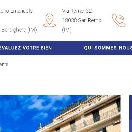
ttorio Emanuele,
Via Rome, 32
18038 San Remo
 Bordighera (IM)
(IM)
EVALUEZ VOTRE BIEN
QUI SOMMES-NOU
ents