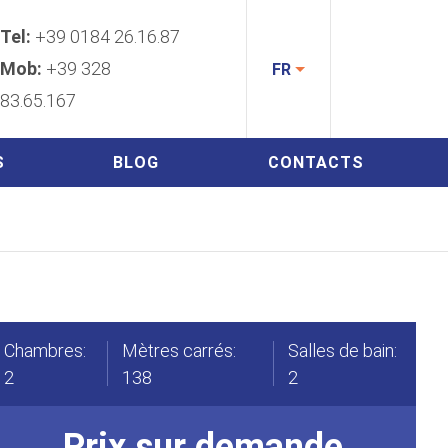
Tel:
+39 0184 26.16.87
Mob:
+39 328
FR
83.65.167
S
BLOG
CONTACTS
Chambres:
Mètres carrés:
Salles de bain:
2
138
2
Prix sur demande