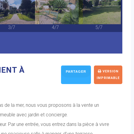
3/7
4/7
5/7
MENT À
VERSION
PARTAGER
IMPRIMABLE
pas de la mer, nous vous proposons à la vente un
meuble avec jardin et concierge.
ur. Par une entrée, vous entrez dans la pièce à vivre
'une spacieuse salle à manger, d'une terrasse