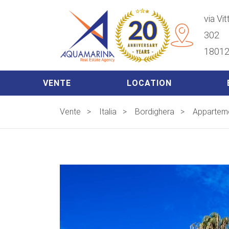
via Vi
302
18012
VENTE
LOCATION
Vente
>
Italia
>
Bordighera
>
Appartem