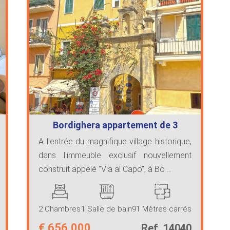
Bordighera appartement de 3
pièces nouve…
A l'entrée du magnifique village historique,
dans l'immeuble exclusif nouvellement
construit appelé "Via al Capo", à Bo ...
2 Chambres
1 Salle de bain
91 Mètres carrés
€
656.000
Ref. 14040