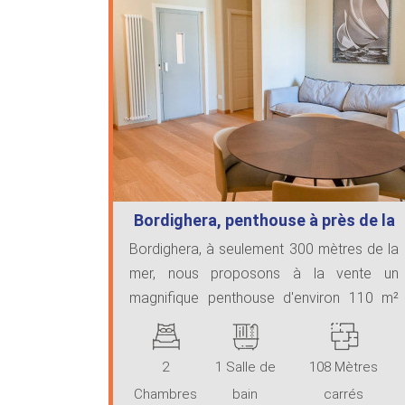
Bordighera, penthouse à près de la
mer
Bordighera, à seulement 300 mètres de la
mer, nous proposons à la vente un
magnifique penthouse d'environ 110 m²
avec u ...
2
1 Salle de
108 Mètres
Chambres
bain
carrés