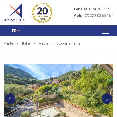
Tel:
+39 0184 26.16.87
Mob:
+39 328 83.65.167
FR
Vente
>
Italia
>
Airole
>
Appartements