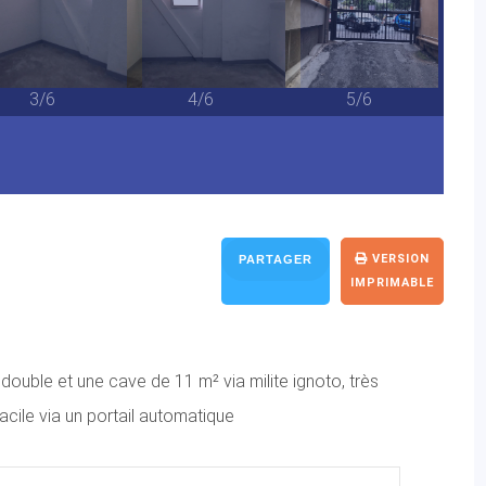
3/6
4/6
5/6
VERSION
PARTAGER
IMPRIMABLE
double et une cave de 11 m² via milite ignoto, très
acile via un portail automatique