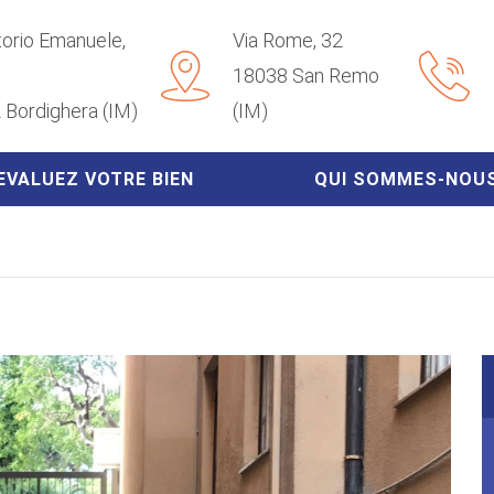
ttorio Emanuele,
Via Rome, 32
18038 San Remo
 Bordighera (IM)
(IM)
EVALUEZ VOTRE BIEN
QUI SOMMES-NOU