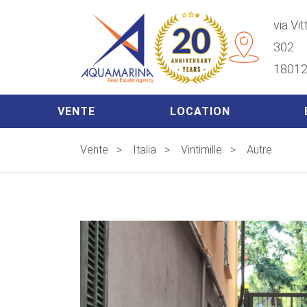
via Vi
302
18012
VENTE
LOCATION
Vente
>
Italia
>
Vintimille
>
Autre