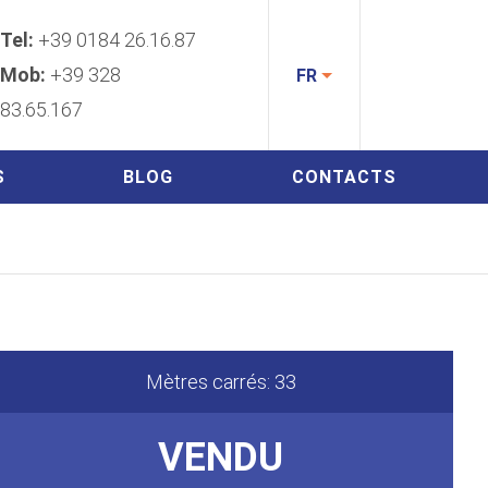
Tel:
+39 0184 26.16.87
Mob:
+39 328
FR
83.65.167
S
BLOG
CONTACTS
Mètres carrés: 33
VENDU