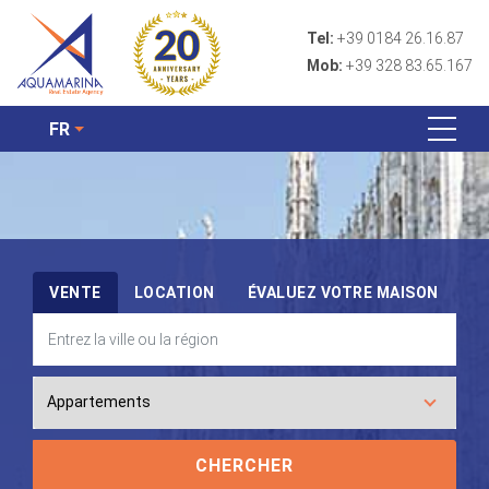
Tel:
+39 0184 26.16.87
Mob:
+39 328 83.65.167
FR
VENTE
LOCATION
ÉVALUEZ VOTRE MAISON
CHERCHER